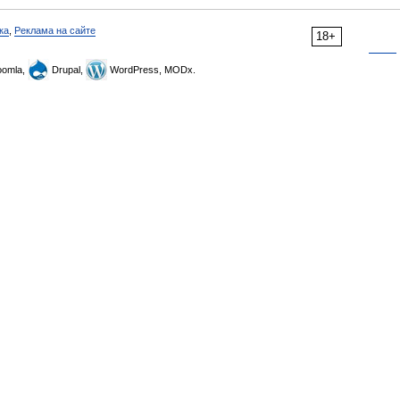
ка
,
Реклама на сайте
18+
omla,
Drupal,
WordPress, MODx.